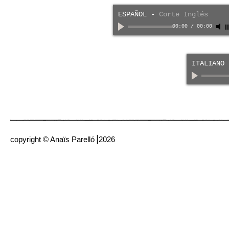
ESPAÑOL
-
Corte Inglés
00:00
/
00:00
ITALIANO
copyright © Anaïs Parelló⎟2026