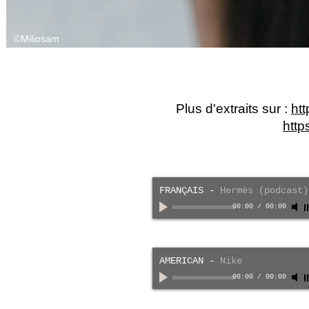
©Miliosam
Plus d'extraits sur :
htt
http
FRANÇAIS
-
Hermès (podcast)
00:00
/
00:00
AMERICAN
-
Nike
00:00
/
00:00