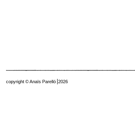
ESPAÑOL SOLO
S
copyright © Anaïs Parelló⎟2026