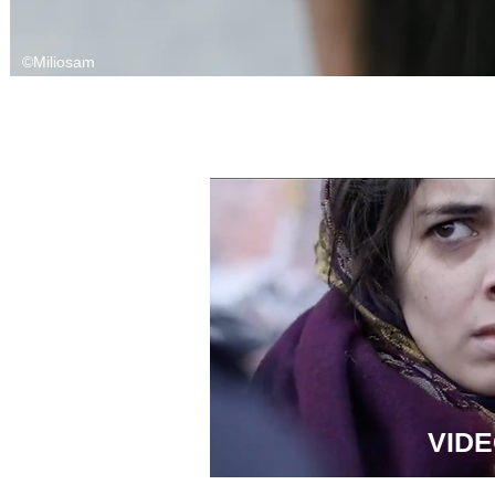
©Miliosam
VID