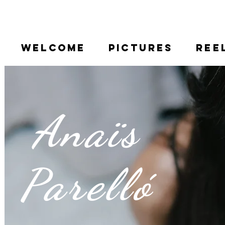
WELCOME
PICTURES
REE
Anaïs
Parelló